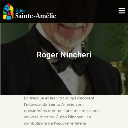
ÉGLISE SAINTE-AMÉLIE
ACCUEIL
À PROPOS
Roger Nincheri
L’EXPÉRIENCE
LES COLLECTIONS
NOS SERVICES
NOUS JOINDRE
NOUS SOUTENIR
La fresque et les vitraux qui décorent
l’intérieur de Sainte Amélie sont
considérées comme l’une des meilleures
œuvres d’art de Guido Nincheri. Le
symbolisme de l’œuvre reflète la