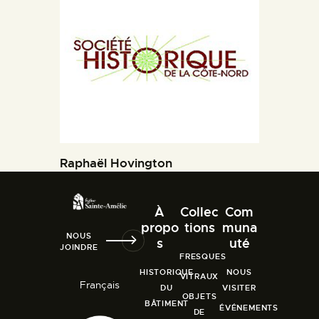
Raphaël Hovington
À
Collec
Com
propo
tions
muna
NOUS
s
uté
JOINDRE
FRESQUES
HISTORIQUE
NOUS
VITRAUX
Français
DU
VISITER
OBJETS
BÂTIMENT
ÉVÉNEMENTS
DE