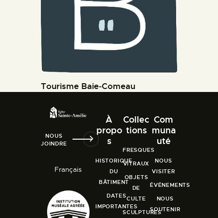
Tourisme Baie‑Comeau
À
Collec
Com
propo
tions
muna
NOUS
s
uté
JOINDRE
FRESQUES
HISTORIQUE
NOUS
VITRAUX
Français
DU
VISITER
OBJETS
BÂTIMENT
ÉVÉNEMENTS
DE
DATES
CULTE
NOUS
IMPORTANTES
SOUTENIR
SCULPTURES