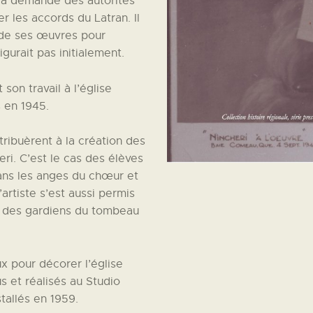
à la demande des autorités
 les accords du Latran. Il
s de ses œuvres pour
gurait pas initialement.
 son travail à l’église
s en 1945.
ibuèrent à la création des
ri. C’est le cas des élèves
dans les anges du chœur et
artiste s’est aussi permis
n des gardiens du tombeau
ux pour décorer l’église
s et réalisés au Studio
tallés en 1959.