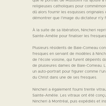
que le portrait de Mussolini fut ajouté 
religieuses catholiques pour commémorer
dû alors fournir les esquisses originale
démontrer que l’image du dictateur n’y fi
À la suite de sa libération, Nincheri reprit
Sainte
‑
Amélie pour finaliser les fresque
Plusieurs résidents de Baie
‑
Comeau contr
fresques en servant de modèles à Ninche
de l’école voisine, qui furent dépeints 
de plusieures dames de Baie
‑
Comeau. L’
un auto-portrait pour figurer comme l’u
du Christ dans une de ses fresques.
Nincheri a également fourni trente vitra
Sainte
‑
Amélie. Les vitraux ont été conçu
Nincheri à Montréal, puis expédiés et ins