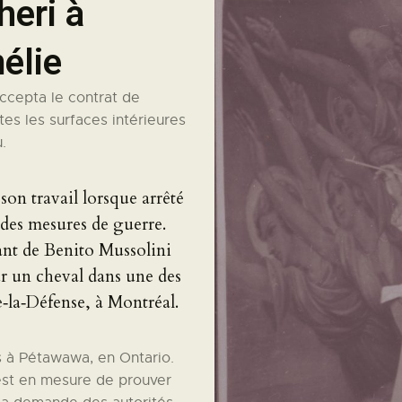
heri à
élie
ccepta le contrat de
tes les surfaces intérieures
.
son travail lorsque arrêté
 des mesures de guerre.
sant de Benito Mussolini
sur un cheval dans une des
‑la‑Défense, à Montréal.
is à Pétawawa, en Ontario.
est en mesure de prouver