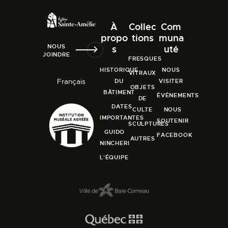
À
Collec
Com
propo
tions
muna
NOUS
s
uté
JOINDRE
FRESQUES
HISTORIQUE
NOUS
VITRAUX
Français
DU
VISITER
OBJETS
BÂTIMENT
ÉVÉNEMENTS
DE
DATES
CULTE
NOUS
IMPORTANTES
SOUTENIR
SCULPTURES
GUIDO
FACEBOOK
AUTRES
NINCHERI
L'ÉQUIPE