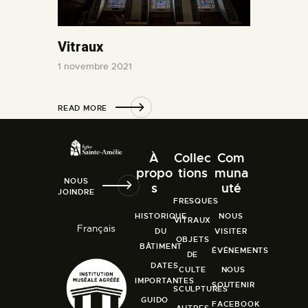
Vitraux
1 novembre 2021
READ MORE
À
Collec
Com
propo
tions
muna
NOUS
s
uté
JOINDRE
FRESQUES
HISTORIQUE
NOUS
VITRAUX
Français
DU
VISITER
OBJETS
BÂTIMENT
ÉVÉNEMENTS
DE
DATES
CULTE
NOUS
IMPORTANTES
SOUTENIR
SCULPTURES
GUIDO
FACEBOOK
AUTRES