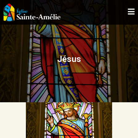
ÉGLISE SAINTE-AMÉLIE
ACCUEIL
À PROPOS
Jésus
L’EXPÉRIENCE
LES COLLECTIONS
NOS SERVICES
NOUS JOINDRE
NOUS SOUTENIR