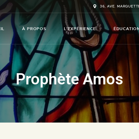
ACCUEIL
36, AVE. MARQUETTE
À PROPOS
ÉGLISE SAINTE-AMÉLIE
IL
À PROPOS
L’EXPÉRIENCE
ÉDUCATIO
L’EXPÉRIENCE
LES COLLECTIONS
NOS SERVICES
Prophète Amos
NOUS JOINDRE
NOUS SOUTENIR