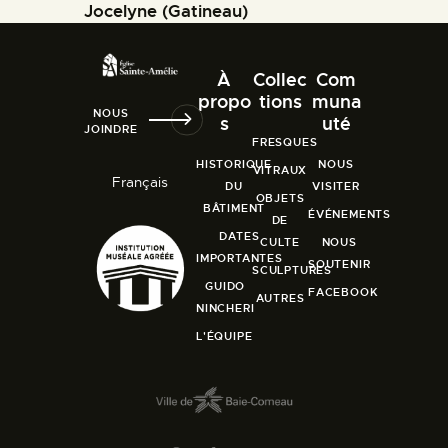
Jocelyne (Gatineau)
À
Collec
Com
propo
tions
muna
NOUS
s
uté
JOINDRE
FRESQUES
HISTORIQUE
NOUS
VITRAUX
Français
DU
VISITER
OBJETS
BÂTIMENT
ÉVÉNEMENTS
DE
DATES
CULTE
NOUS
IMPORTANTES
SOUTENIR
SCULPTURES
GUIDO
FACEBOOK
AUTRES
NINCHERI
L'ÉQUIPE