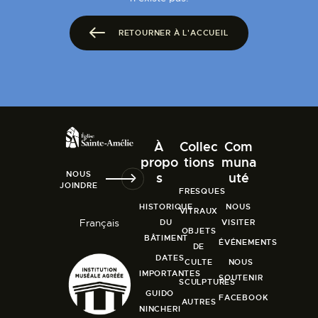
RETOURNER À L'ACCUEIL
À
Collec
Com
propo
tions
muna
NOUS
s
uté
JOINDRE
FRESQUES
HISTORIQUE
NOUS
VITRAUX
Français
DU
VISITER
OBJETS
BÂTIMENT
ÉVÉNEMENTS
DE
DATES
CULTE
NOUS
IMPORTANTES
SOUTENIR
SCULPTURES
GUIDO
FACEBOOK
AUTRES
NINCHERI